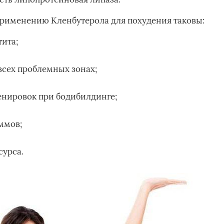
применению Кленбутерола для похудения таковы:
ита;
всех проблемных зонах;
нировок при бодибилдинге;
ммов;
сурса.