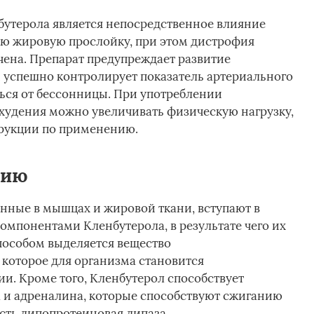
утерола является непосредственное влияние
ю жировую прослойку, при этом дистрофия
на. Препарат предупреждает развитие
м успешно контролирует показатель артериального
ться от бессонницы. При употреблении
худения можно увеличивать физическую нагрузку,
трукции по применению.
нию
нные в мышцах и жировой ткани, вступают в
мпонентами Кленбутерола, в результате чего их
способом выделяется вещество
которое для организма становится
. Кроме того, Кленбутерол способствует
 и адреналина, которые способствуют сжиганию
сть липопротеиновая липаза.