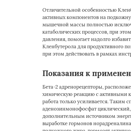
Отличительной особенностью Кленб
активных компонентов на подкожну
мышечной массы полностью исключе
катаболических процессов, при это
давления, помогает надолго избави
Кленбутерола для продуктивного по
при этом действовать в рамках инс
Показания к примене
Бета-2 адренорецепторы, расположе
химическую реакцию с активными ко
работа только усиливается. Таким 
аденозинмонофосфат циклический, 
дополнительным источником энергии
выработке гормонов норадреналина
подкожного жира, тормозят активно