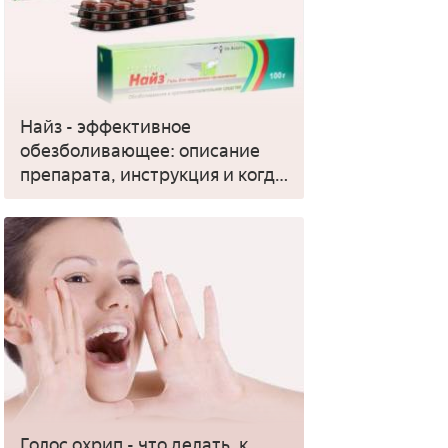
Найз - эффективное
обезболивающее: описание
препарата, инструкция и когда
применять
Голос охрип - что делать, к