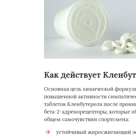
Как действует Кленбу
Основная цель химической формулы 
повышенной активности симпатиче
таблеток Кленбутерола после прон
бета-2-адренорецепторы, которые о
общем самочувствии спортсмена:
устойчивый жиросжигающий эфф