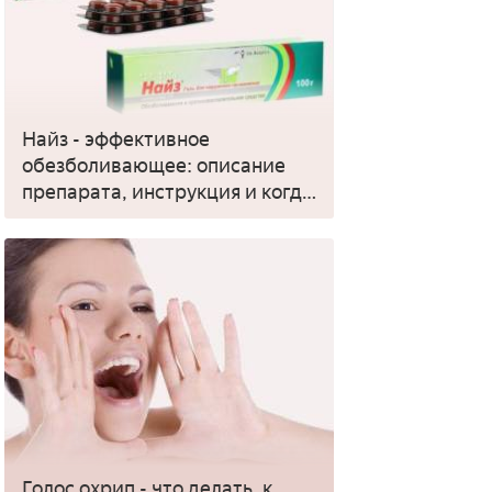
Найз - эффективное
обезболивающее: описание
препарата, инструкция и когда
применять
Голос охрип - что делать, к