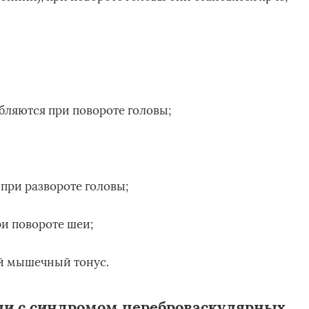
бляются при повороте головы;
 при развороте головы;
ри повороте шеи;
й мышечный тонус.
и с синдромом цереброваскулярных