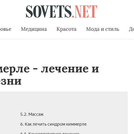
овье
Медицина
Красота
Мода и стиль
Д
ерле - лечение и
езни
5.2. Массаж
6. Как лечить синдром киммерле