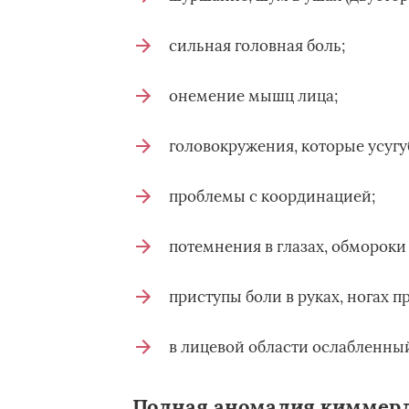
сильная головная боль;
онемение мышц лица;
головокружения, которые усугу
проблемы с координацией;
потемнения в глазах, обмороки
приступы боли в руках, ногах п
в лицевой области ослабленны
Полная аномалия киммерл