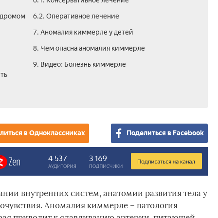
6.1. Консервативное лечение
ндромом
6.2. Оперативное лечение
7. Аномалия киммерле у детей
8. Чем опасна аномалия киммерле
9. Видео: Болезнь киммерле
ить
литься в Одноклассниках
Поделиться в Facebook
нии внутренних систем, анатомии развития тела у
очувствия. Аномалия киммерле – патология
рая приводит к сдавливанию артерии, питающей