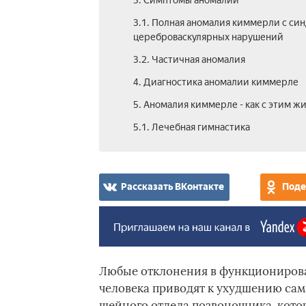
3. Симптомы аномалии
3.1. Полная аномалия киммерли с си
цереброваскулярных нарушений
3.2. Частичная аномалия
4. Диагностика аномалии киммерле
5. Аномалия киммерле - как с этим ж
5.1. Лечебная гимнастика
Рассказать ВКонтакте
Поде
Любые отклонения в функционирова
человека приводят к ухудшению сам
шейного отдела позвоночника, кото