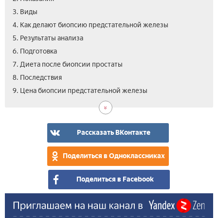
3. Виды
4. Как делают биопсию предстательной железы
5. Результаты анализа
6. Подготовка
7. Диета после биопсии простаты
8. Последствия
10.
9. Цена биопсии предстательной железы
Вид
как
бер
био
Рассказать ВКонтакте
пре
жел
Поделиться в Одноклассниках
Поделиться в Facebook