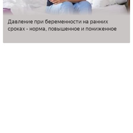
Давление при беременности на ранних
сроках - норма, повышенное и пониженное