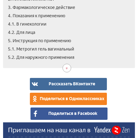
3. Фармакологическое действие
4. Показания к применению
4.1. В гинекологии
4.2. Для лица
5. Инструкция по применению
5.1. Метрогил гель вагинальный
6.
7.
8.
9.
10.
11.
12.
5.2. Для наружного применения
Мет
Как
Лек
Про
Ана
Цен
Вид
гел
уси
вза
и
при
эфф
поб
бер
эфф
Рассказать ВКонтакте
Поделиться в Одноклассниках
Поделиться в Facebook