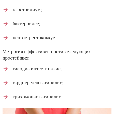
клостридиум;
бактероидес;
пептострептококкус.
Метрогил эффективен против следующих
простейших:
гиардиа интестиналис;
гарднерелла вагиналис;
трихомонас вагиналис.