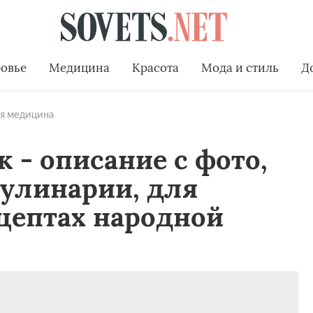
овье
Медицина
Красота
Мода и стиль
Д
я медицина
 - описание с фото,
кулинарии, для
цептах народной