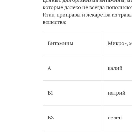
ценные для организма витамины, м
которые далеко не всегда пополняю
Итак, приправы и лекарства из тр
вещества:
Витамины
Микро-, 
А
калий
В1
натрий
В3
селен