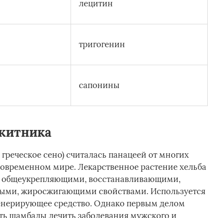
лецитин
тригогенин
сапонины
житника
 греческое сено) считалась панацеей от многих
 современном мире. Лекарственное растение хельба
, общеукрепляющими, восстанавливающими,
ыми, жиросжигающими свойствами. Используется
генерирующее средство. Однако первым делом
ть шамбалы лечить заболевания мужского и