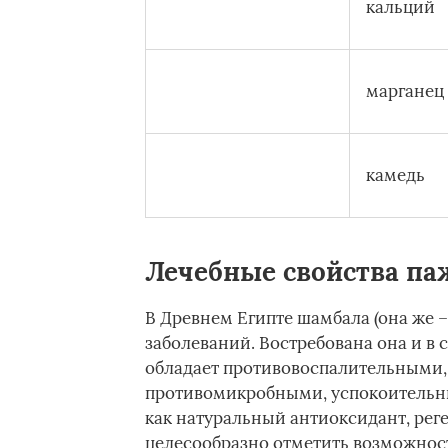
кальций
марганец
камедь
Лечебные свойства па
В Древнем Египте шамбала (она же –
заболеваний. Востребована она и в
обладает противовоспалительными
противомикробными, успокоительн
как натуральный антиоксидант, ре
целесообразно отметить возможнос