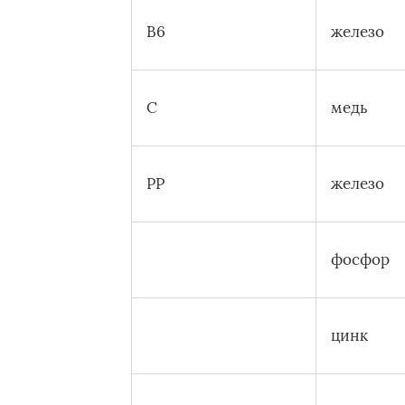
В6
железо
С
медь
РР
железо
фосфор
цинк