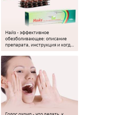
Найз - эффективное
обезболивающее: описание
препарата, инструкция и когда
применять
Голос охрип - что делать, к