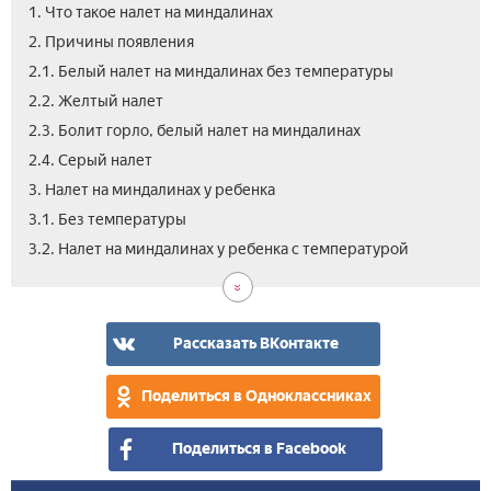
1. Что такое налет на миндалинах
2. Причины появления
2.1. Белый налет на миндалинах без температуры
2.2. Желтый налет
2.3. Болит горло, белый налет на миндалинах
2.4. Серый налет
3. Налет на миндалинах у ребенка
3.1. Без температуры
4.
5.
6.
6.1.
6.2.
7.
8.
3.2. Налет на миндалинах у ребенка с температурой
Осл
Диа
Леч
Как
Нар
Про
Вид
убр
мет
нал
Рассказать ВКонтакте
Поделиться в Одноклассниках
Поделиться в Facebook