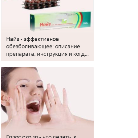
Найз - эффективное
обезболивающее: описание
препарата, инструкция и когда
применять
Голос охрип - что делать, к