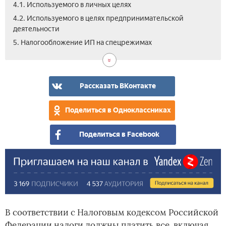
4.1. Используемого в личных целях
4.2. Используемого в целях предпринимательской
деятельности
5.1.
5.2.
5.3.
6.
6.1.
7.
5. Налогообложение ИП на спецрежимах
Упр
Еди
Пат
Нал
Ста
Вид
сис
вме
сис
на
нал
(УС
дох
нал
нед
и
(ЕН
(ПС
по
сро
Рассказать ВКонтакте
кад
упл
сто
Поделиться в Одноклассниках
Поделиться в Facebook
В соответствии с Налоговым кодексом Российской
Федерации налоги должны платить все, включая