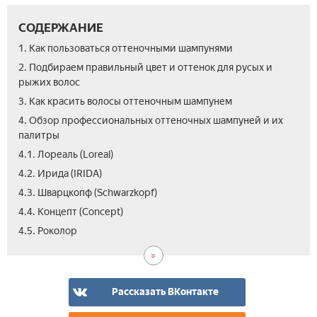
СОДЕРЖАНИЕ
1. Как пользоваться оттеночными шампунями
2. Подбираем правильный цвет и оттенок для русых и
рыжих волос
3. Как красить волосы оттеночным шампунем
4. Обзор профессиональных оттеночных шампуней и их
палитры
4.1. Лореаль (Loreal)
4.2. Ирида (IRIDA)
4.3. Шварцкопф (Schwarzkopf)
4.4. Концепт (Concept)
4.6.
5.
6.
7.
8.
4.5. Роколор
Кап
Отз
Пор
Вид
Фо
(Ka
ли
до
Prof
отт
и
шам
пос
Рассказать ВКонтакте
вол
окр
све