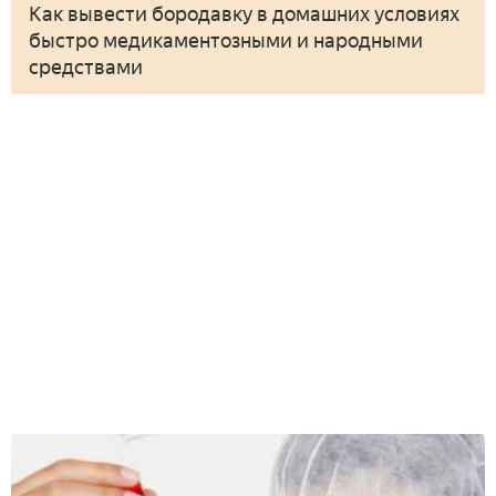
Как вывести бородавку в домашних условиях
быстро медикаментозными и народными
средствами