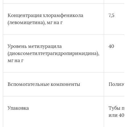
Концентрация хлорамфеникола
7,5
(левомицетина), мг на г
Уровень метилурацила
40
(диоксометилтетрагидропиримидина),
мг на г
Вспомогательные компоненты
Полиэт
Упаковка
Тубы по 
или 40 