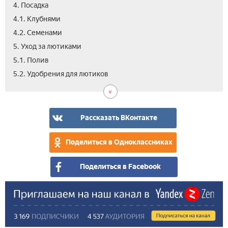
4. Посадка
4.1. Клубнями
4.2. Семенами
5. Уход за лютиками
5.1. Полив
5.3.
6.
7.
8.
9.
10.
5.2. Удобрения для лютиков
Обр
Раз
Выр
Бол
Как
Вид
в
и
хра
гор
вре
клу
Рассказать ВКонтакте
Поделиться в Одноклассниках
Поделиться в Facebook