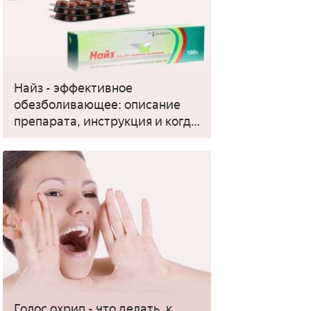
Найз - эффективное
обезболивающее: описание
препарата, инструкция и когда
применять
Голос охрип - что делать, к