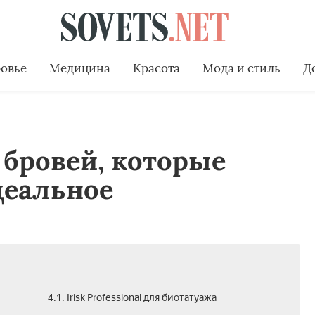
овье
Медицина
Красота
Мода и стиль
Д
 бровей, которые
деальное
4.1. Irisk Professional для биотатуажа