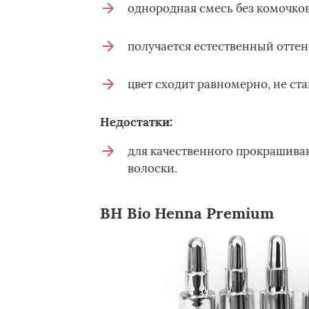
однородная смесь без комочков
получается естественный оттен
цвет сходит равномерно, не ст
Недостатки:
для качественного прокрашива
волоски.
BH Bio Henna Premium