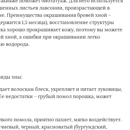
акияже поможет биотатуаж. Для него используется
ушенных листьев лавсонии, произрастающей в
ане. Преимущества окрашивания бровей хной –
держится 1,5 месяца), восстановление структуры
аска хорошо прокрашивает кожу, поэтому вы можете
й хной, а ошибки при окрашивании легко
ью водорода.
виды хны:
дает волоскам блеск, укрепляет и питает луковицы,
Ее недостатки – грубый помол порошка, может
лкого помола, приятно пахнет, мягко воздействует.
чневый, черный, красноватый (бургундский,