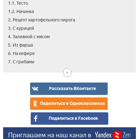
1.1. Тесто
1.2. Начинка­
2. Рецепт картофельного пирога
3. С курицей
4. Заливной с мясом
5. Из фарша
6. На кефире
8.
9.
10.
11.
12.
13.
14.
7. С грибами­
С
Отк
С
На
Из
Вку
Вид
лук
сы
ско
сло
пир
рук
тес
с
кар
Рассказать ВКонтакте
-
сек
Поделиться в Одноклассниках
при
Поделиться в Facebook