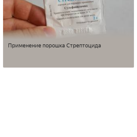
Применение порошка Стрептоцида