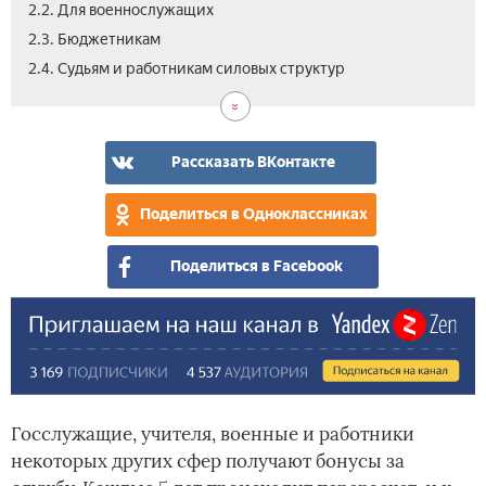
2.2. Для военнослужащих
2.3. Бюджетникам
2.5.
2.6.
3.
4.
2.4. Судьям и работникам силовых структур
Раб
Сот
Доп
Вид
на
час
к
Кра
орг
пен
Сев
за
Рассказать ВКонтакте
ста
Поделиться в Одноклассниках
Поделиться в Facebook
Госслужащие, учителя, военные и работники
некоторых других сфер получают бонусы за