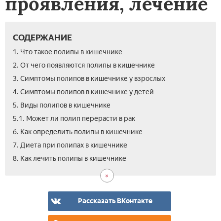
проявления, лечение
СОДЕРЖАНИЕ
1. Что такое полипы в кишечнике
2. От чего появляются полипы в кишечнике
3. Симптомы полипов в кишечнике у взрослых
4. Симптомы полипов в кишечнике у детей
5. Виды полипов в кишечнике
5.1. Может ли полип перерасти в рак
6. Как определить полипы в кишечнике
7. Диета при полипах в кишечнике
8.1.
8.2.
9.
9.1.
10.
11.
8. Как лечить полипы в кишечнике
Обя
Как
Леч
Леч
Дие
Вид
ли
уда
пол
чис
пос
По
уда
пол
в
пол
пол
киш
пол
в
киш
пря
киш
Рассказать ВКонтакте
киш
нар
киш
сре