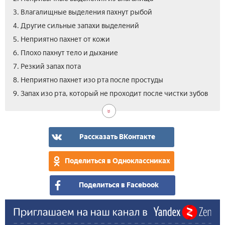
3. Влагалищные выделения пахнут рыбой
4. Другие сильные запахи выделений
5. Неприятно пахнет от кожи
6. Плохо пахнут тело и дыхание
7. Резкий запах пота
8. Неприятно пахнет изо рта после простуды
10.
11.
9. Запах изо рта, который не проходит после чистки зубов
Неп
Пот
рез
при
пах
стр
моч
Рассказать ВКонтакте
Поделиться в Одноклассниках
Поделиться в Facebook