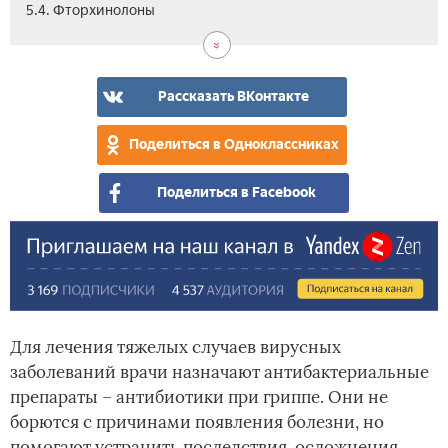
6.
6.1.
7.
8.
8.1.
9.
10.
11.
5.4. Фторхинолоны
Лу
Амо
Ант
Осо
Мо
Пос
Цен
Вид
ант
при
при
ли
леч
гри
пит
ант
для
про
Рассказать ВКонтакте
дет
с
ант
Поделиться в Одноклассниках
Поделиться в Facebook
Для лечения тяжелых случаев вирусных
заболеваний врачи назначают антибактериальные
препараты – антибиотики при гриппе. Они не
борются с причинами появления болезни, но
помогают устранить последствия, осложнения,