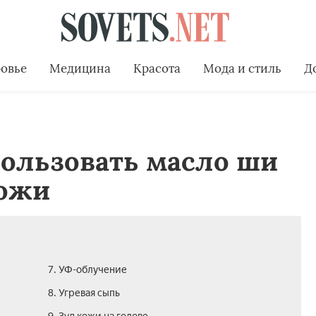
овье
Медицина
Красота
Мода и стиль
Д
пользовать масло ши
кожи
7. УФ-облучение
8. Угревая сыпь