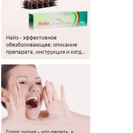
Найз - эффективное
обезболивающее: описание
препарата, инструкция и когда
применять
Голос охрип - что делать, к