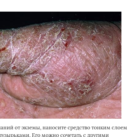
аний от экземы, наносите средство тонким слоем
пузырьками. Его можно сочетать с другими