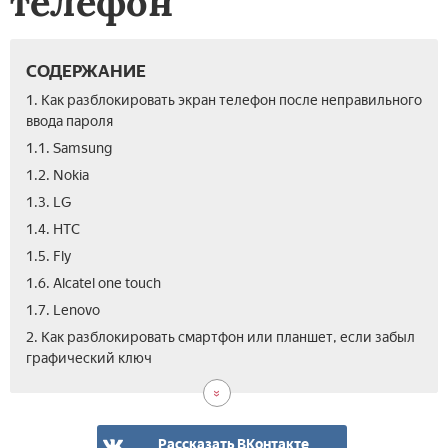
телефон
СОДЕРЖАНИЕ
1. Как разблокировать экран телефон после неправильного
ввода пароля
1.1. Samsung
1.2. Nokia
1.3. LG
1.4. HTC
1.5. Fly
1.6. Alcatel one touch
1.7. Lenovo
3.
4.
5.
2. Как разблокировать смартфон или планшет, если забыл
Вид
Тел
Вид
графический ключ
инс
заб
раз
раз
МВ
тел
тел
Рос
на
-
анд
Рассказать ВКонтакте