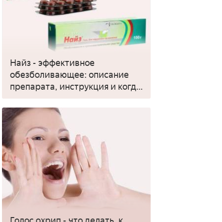
Найз - эффективное
обезболивающее: описание
препарата, инструкция и когда
применять
Голос охрип - что делать, к