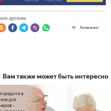
зать друзьям:
Распечатать
Вам также может быть интересно
я кредита в
нке для
неров -