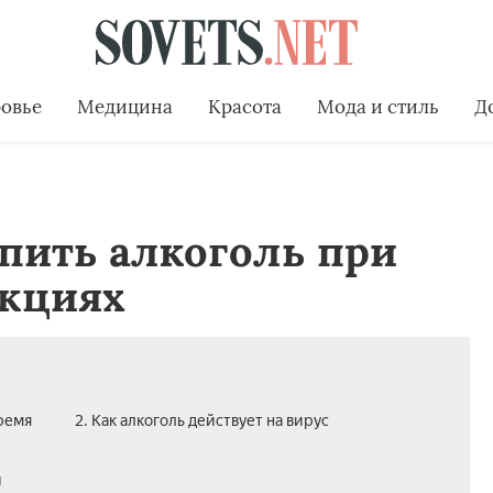
овье
Медицина
Красота
Мода и стиль
Д
пить алкоголь при
кциях
время
2. Как алкоголь действует на вирус
и