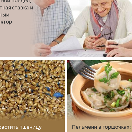
тной предел,
тная ставка и
тный
лятор
растить пшеницу
Пельмени в горшочках: