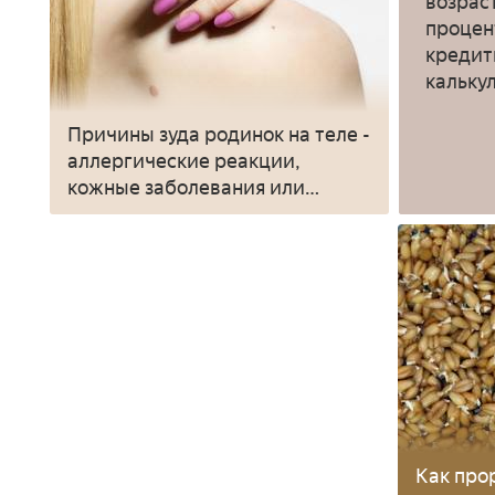
возрас
процен
креди
кальку
Причины зуда родинок на теле -
аллергические реакции,
кожные заболевания или
симптом онкологии
Как про