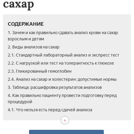
сахар
СОДЕРЖАНИЕ
1. Зачем и как правильно сдавать анализ крови на сахар
взрослым и детям
2. Виды анализов на сахар
2.1. Стандартный лабораторный анализ и экспресс тест
2.2. С нагрузкой или тест на толерантность к глюкозе
2.3. Гликированный гемоглобин
2.4. Анализ на сахар и холестерин: допустимые нормы
3. Таблица: расшифровка результатов анализов
4. Как правильно пациенту провести подготовку перед
процедурой
4.2.
4.3.
5.
4.1. Что нельзя есть перед сдачей анализа
Как
Как
Ско
уме
пов
сто
сах
уро
ана
в
сах
кро