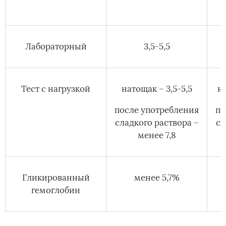
Лабораторный
3,5-5,5
Тест с нагрузкой
натощак – 3,5-5,5
на
после употребления
по
сладкого раствора –
сл
менее 7,8
Гликированный
менее 5,7%
гемоглобин