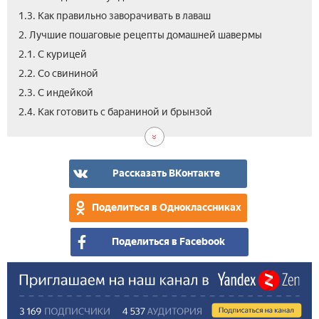
1.3. Как правильно заворачивать в лаваш
2. Лучшие пошаговые рецепты домашней шавермы
2.1. С курицей
2.2. Со свининой
2.3. С индейкой
3.
3.1.
3.2.
3.3.
2.4. Как готовить с бараниной и брынзой
Вид
Рец
Ша
Оче
при
от
в
вку
ша
шеф
пит
шау
в
пов
по-
Рассказать ВКонтакте
дом
дом
усл
Поделиться в Одноклассниках
Поделиться в Facebook