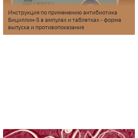
Инструкция по применению антибиотика
Бициллин-5 в ампулах и таблетках - форма
выпуска и противопоказания