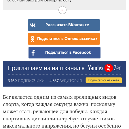
6. Самый быстрый юниор по бегу
Сам
Са
Как
Вид
быс
быс
ста
же
чел
са
на
в
бы
Рассказать ВКонтакте
пла
Рос
чел
по
Поделиться в Одноклассниках
бег
Поделиться в Facebook
Бег является одним из самых зрелищных видов
спорта, когда каждая секунда важна, поскольку
может стать решающей для победы. Каждая
спортивная дисциплина требует от участников
максимального напряжения, но бегуны особенно