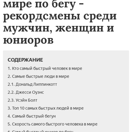
мире по бегу -
рекордсмены среди
мужчин, женщин и
юниоров
СОДЕРЖАНИЕ
1. Кто самый быстрый человек в мире
2. Самые быстрые люди в мире
2.1. Дональд Липпинкотт
2.2. Джесси Оуэнс
2.3. Усэйн Болт
3. Топ 10 самых быстрых людей в мире
4. Самый быстрый бегун
5. Скорость самого быстрого человека в мире
7.
8.
9.
10.