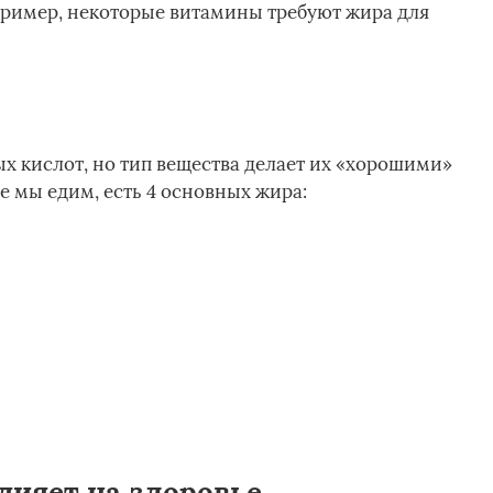
апример, некоторые витамины требуют жира для
х кислот, но тип вещества делает их «хорошими»
е мы едим, есть 4 основных жира:
лияет на здоровье