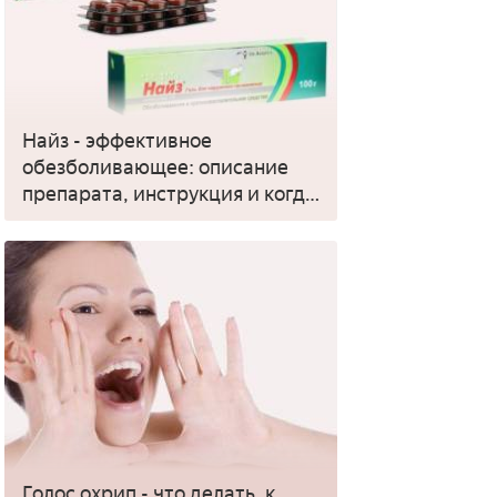
Найз - эффективное
обезболивающее: описание
препарата, инструкция и когда
применять
Голос охрип - что делать, к