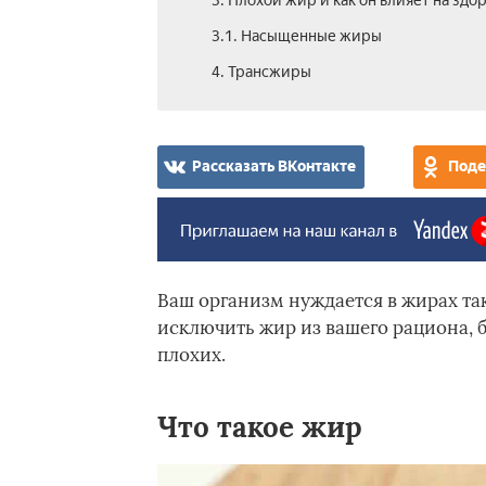
3. Плохой жир и как он влияет на здо
3.1. Насыщенные жиры
4. Трансжиры
Рассказать ВКонтакте
Поде
Ваш организм нуждается в жирах так 
исключить жир из вашего рациона, б
плохих.
Что такое жир