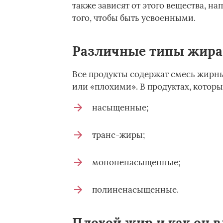
также зависят от этого вещества, н
того, чтобы быть усвоенными.
Различные типы жира
Все продукты содержат смесь жирны
или «плохими». В продуктах, которы
насыщенные;
транс-жиры;
мононенасыщенные;
полиненасыщенные.
Плохой жир и как он в