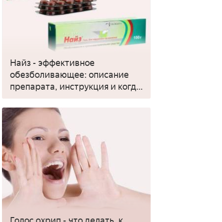
Найз - эффективное
обезболивающее: описание
препарата, инструкция и когда
применять
Голос охрип - что делать, к