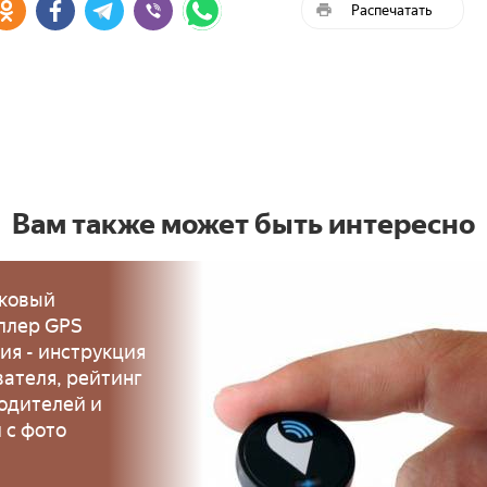
Распечатать
Вам также может быть интересно
ковый
ллер GPS
ия - инструкция
вателя, рейтинг
одителей и
 с фото