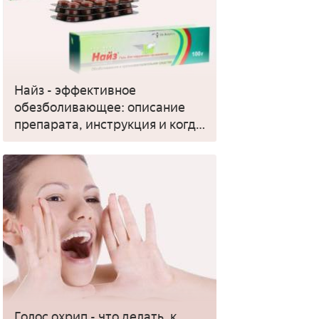
Найз - эффективное
обезболивающее: описание
препарата, инструкция и когда
применять
Голос охрип - что делать, к