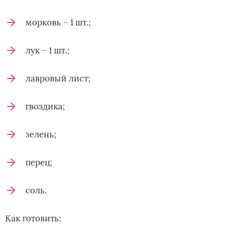
морковь – 1 шт.;
лук – 1 шт.;
лавровый лист;
гвоздика;
зелень;
перец;
соль.
Как готовить: