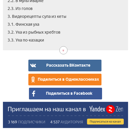
2.2. В мультиварке
2.3. Из голов
3. Видеорецепты супа из кеты
3.1. Финская уха
3.2. Уха из рыбных хребтов
3.4.
3.3. Уха по-казацки
Дом
уха
на
ско
Рассказать ВКонтакте
рук
Поделиться в Одноклассниках
Поделиться в Facebook