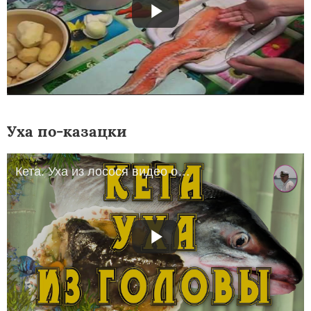
Уха по-казацки
Кета. Уха из лосося видео от Petr de Cril'on