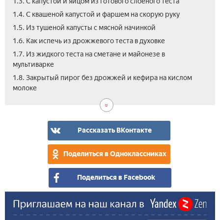
1.3. С капустой и яйцом из готового слоеного теста
1.4. С квашеной капустой и фаршем на скорую руку
1.5. Из тушеной капусты с мясной начинкой
1.6. Как испечь из дрожжевого теста в духовке
1.7. Из жидкого теста на сметане и майонезе в
мультиварке
2.
2.1.
2.2.
2.3.
1.8. Закрытый пирог без дрожжей и кефира на кислом
Вид
Кап
Про
Как
молоке
как
пир
рец
при
быс
нал
с
и
пир
кап
про
и
Рассказать ВКонтакте
при
гри
кап
Поделиться в Одноклассниках
пир
Поделиться в Facebook