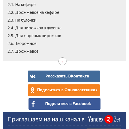
2.1. На кефире
2.2. Дрожжевое на кефире­
2.3. На булочки­
2.4. Для пирожков в духовке
2.5. Для жареных пирожков
2.6. Творожное
2.8.
2.9.
2.10
2.11
3.
2.7. Дрожжевое­
На
На
Для
Тес
Вид
мол
вод
пиц
как
пух
-
Рассказать ВКонтакте
мяг
неж
Поделиться в Одноклассниках
и
воз
Поделиться в Facebook