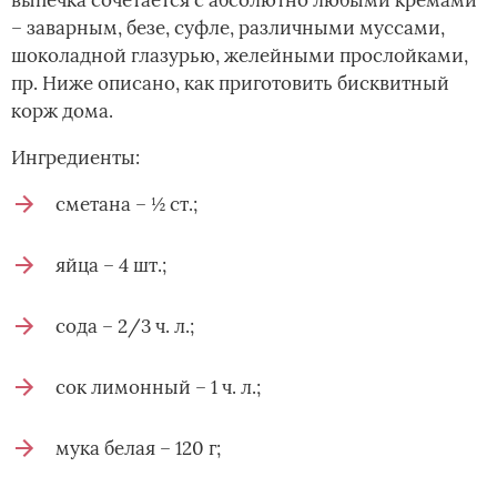
выпечка сочетается с абсолютно любыми кремами
– заварным, безе, суфле, различными муссами,
шоколадной глазурью, желейными прослойками,
пр. Ниже описано, как приготовить бисквитный
корж дома.
Ингредиенты:
сметана – ½ ст.;
яйца – 4 шт.;
сода – 2/3 ч. л.;
сок лимонный – 1 ч. л.;
мука белая – 120 г;