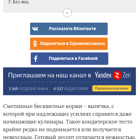
8.
9.
10.
11.
12.
13.
14.
7. Без яиц
С
С
Без
На
Про
При
Вид
как
ябл
мас
мол
рец
бис
на
сме
Рассказать ВКонтакте
-
сов
Поделиться в Одноклассниках
шеф
пов
Поделиться в Facebook
Сметанные бисквитные коржи – выпечка, с
которой при надлежащих усилиях справятся даже
начинающие кулинары. Такое кондитерское тесто
крайне редко не поднимается или получается
невкусным. Готовый десерт отличается нежностью,