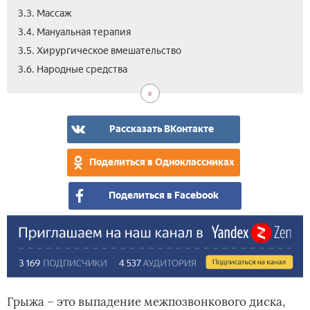
3.3. Массаж
3.4. Мануальная терапия
3.5. Хирургическое вмешательство
4.
5.
6.
3.6. Народные средства
Че
Вид
Отз
опа
гры
и
Рассказать ВКонтакте
как
мог
Поделиться в Одноклассниках
быт
пос
Поделиться в Facebook
Грыжа – это выпадение межпозвонкового диска,