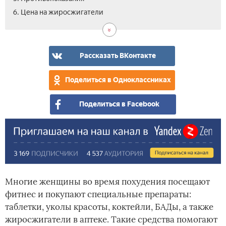
7.
8.
6. Цена на жиросжигатели
Вид
Отз
пре
для
сжи
Рассказать ВКонтакте
жи
в
Поделиться в Одноклассниках
апт
Поделиться в Facebook
Многие женщины во время похудения посещают
фитнес и покупают специальные препараты:
таблетки, уколы красоты, коктейли, БАДы, а также
жиросжигатели в аптеке. Такие средства помогают