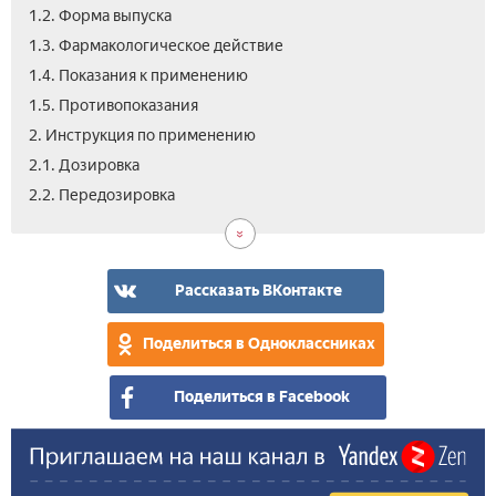
1.2. Форма выпуска
1.3. Фармакологическое действие
1.4. Показания к применению
1.5. Противопоказания
2. Инструкция по применению
2.1. Дозировка
2.3.
2.4.
3.
4.
5.
2.2. Передозировка
Лер
Осо
Ана
Цен
Отз
–
ука
на
поб
Лер
дей
Рассказать ВКонтакте
Поделиться в Одноклассниках
Поделиться в Facebook