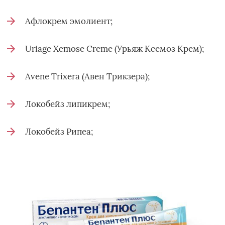
Афлокрем эмолиент;
Uriage Xemose Creme (Урьяж Ксемоз Крем);
Avene Trixera (Авен Трикзера);
Локобейз липикрем;
Локобейз Рипеа;