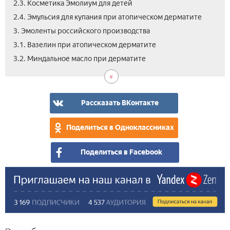
2.3. Косметика Эмолиум для детей
2.4. Эмульсия для купания при атопическом дерматите
3. Эмоленты российского производства
3.1. Вазелин при атопическом дерматите
3.3.
4.
5.
6.
7.
3.2. Миндальное масло при дерматите
Гид
Цен
Как
Вид
Отз
маз
на
выб
эмо
при
эмо
эмо
для
ато
при
при
дет
Рассказать ВКонтакте
дер
ато
ато
при
дер
дер
ато
Поделиться в Одноклассниках
у
у
дер
дет
дет
Поделиться в Facebook