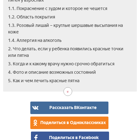
пятен у взрослых
1.1. Покраснение с зудом и которое не чешется
1.2. Область покрытия
1.3. Розовый лишай – круглые шершавые высыпания на
коже
1.4. Аллергия на алкоголь
2. Что делать, если у ребенка появились красные точки
или пятна
3. Когда и к какому врачу нужно срочно обратиться
4. Фото и описание возможных состояний
6.
7.
5. Как и чем лечить красные пятна
Кон
Леч
вра
нар
сре
Рассказать ВКонтакте
Поделиться в Одноклассниках
Поделиться в Facebook