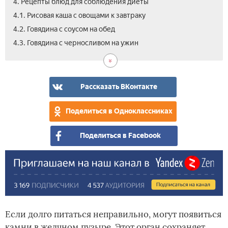
4. Рецепты блюд для соблюдения диеты
4.1. Рисовая каша с овощами к завтраку
4.2. Говядина с соусом на обед
5.
4.3. Говядина с черносливом на ужин
Вид
о
леч
жел
Рассказать ВКонтакте
бол
Поделиться в Одноклассниках
Поделиться в Facebook
Если долго питаться неправильно, могут появиться
камни в желчном пузыре. Этот орган сохраняет