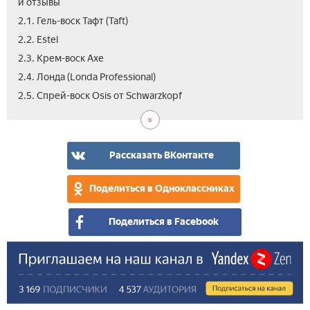
и отзывы
2.1. Гель-воск Тафт (Taft)
2.2. Estel
2.3. Крем-воск Axe
2.4. Лонда (Londa Professional)
3.
4.
2.5. Спрей-воск Оsis от Schwarzkopf
Как
Как
вос
при
под
вос
муж
сво
Рассказать ВКонтакте
рук
(ви
Поделиться в Одноклассниках
Поделиться в Facebook