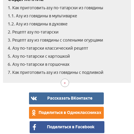
1. Как приготовить азу по-татарски из говядины
1.1. Азу из говядины в мультиварке
1.2. Азу из говядины в духовке
2. Рецепт азу по-татарски
3. Рецепт азу из говядины с солеными огурцами
4. Азу по-татарски классический рецепт
5. Азу по-татарски с картошкой
6. Азу по-татарски в горшочках
8.
9.
10.
11.
12.
13.
14.
7. Как приготовить азу из говядины с подливкой
Азу
Азу
Азу
Азу
Азу
Как
Вид
из
из
с
из
из
пра
Гов
гов
гов
ов
гов
гов
при
по-
с
со
с
с
с
азу
тат
Рассказать ВКонтакте
рис
сме
гов
мак
гре
–
сов
Поделиться в Одноклассниках
шеф
пов
Поделиться в Facebook