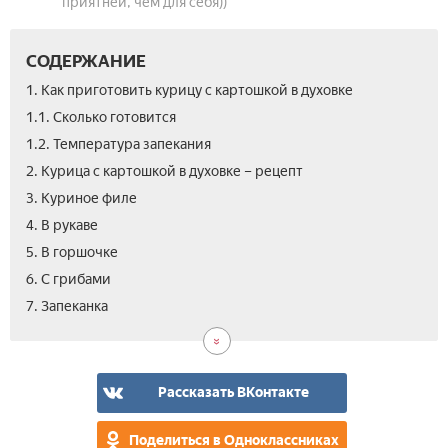
приятней, чем для себя))
СОДЕРЖАНИЕ
1. Как приготовить курицу с картошкой в духовке
1.1. Сколько готовится
1.2. Температура запекания
2. Курица с картошкой в духовке – рецепт
3. Куриное филе
4. В рукаве
5. В горшочке
6. С грибами
8.
9.
10.
11.
12.
13.
14.
7. Запеканка
Цел
Мяс
В
По-
С
Кар
Вид
кур
по-
фол
дер
ов
с
фра
кур
в
Рассказать ВКонтакте
дух
–
Поделиться в Одноклассниках
сек