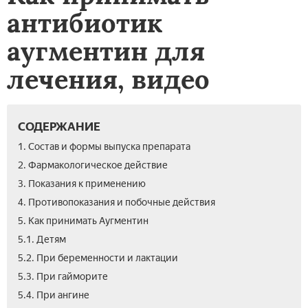
антибиотик
аугментин для
лечения, видео
СОДЕРЖАНИЕ
1. Состав и формы выпуска препарата
2. Фармакологическое действие
3. Показания к применению
4. Противопоказания и побочные действия
5. Как принимать Аугментин
5.1. Детям
5.2. При беременности и лактации
5.3. При гайморите
5.5.
5.6.
5.7.
6.
7.
8.
9.
5.4. При ангине
Пр
Пр
Пр
Ана
Где
Вид
Отз