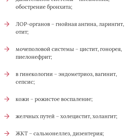
обострение бронхита;
ЛОР-органов – гнойная ангина, ларингит,
отит;
мочеполовой системы – цистит, гонорея,
пиелонефрит;
в гинекологии – эндометриоз, вагинит,
сепсис;
кожи – рожистое воспаление;
желчных путей – холецистит, холангит;
ЖКТ – сальмонеллез, дизентерия;