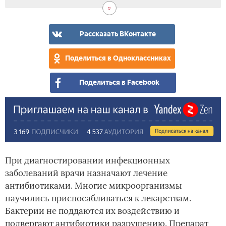
бро
цис
пие
пре
куп
о
и
пре
ско
Ауг
Рассказать ВКонтакте
сто
Поделиться в Одноклассниках
Поделиться в Facebook
При диагностировании инфекционных
заболеваний врачи назначают лечение
антибиотиками. Многие микроорганизмы
научились приспосабливаться к лекарствам.
Бактерии не поддаются их воздействию и
подвергают антибиотики разрушению. Препарат