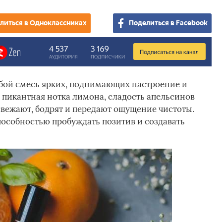
литься в Одноклассниках
Поделиться в Facebook
обой смесь ярких, поднимающих настроение и
 пикантная нотка лимона, сладость апельсинов
свежают, бодрят и передают ощущение чистоты.
особностью пробуждать позитив и создавать