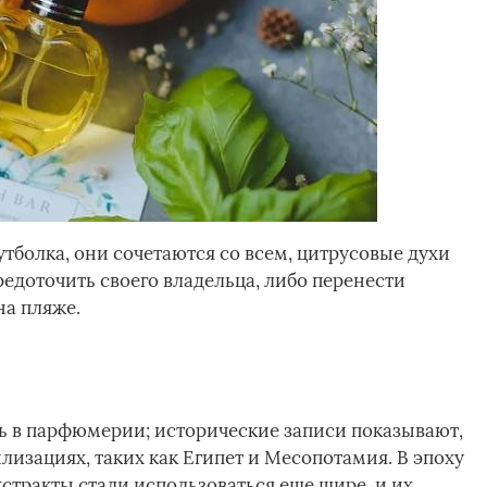
тболка, они сочетаются со всем, цитрусовые духи
редоточить своего владельца, либо перенести
а пляже.
ь в парфюмерии; исторические записи показывают,
лизациях, таких как Египет и Месопотамия. В эпоху
стракты стали использоваться еще шире, и их