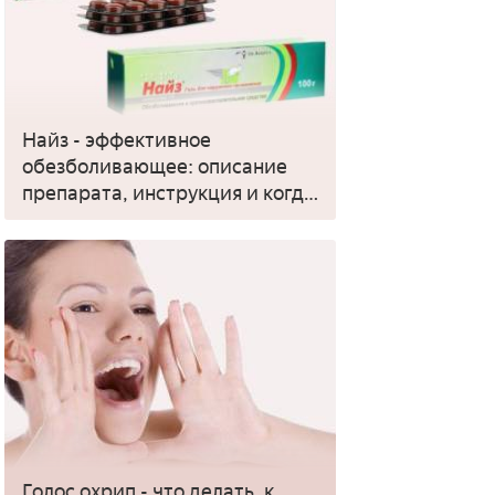
Найз - эффективное
обезболивающее: описание
препарата, инструкция и когда
применять
Голос охрип - что делать, к