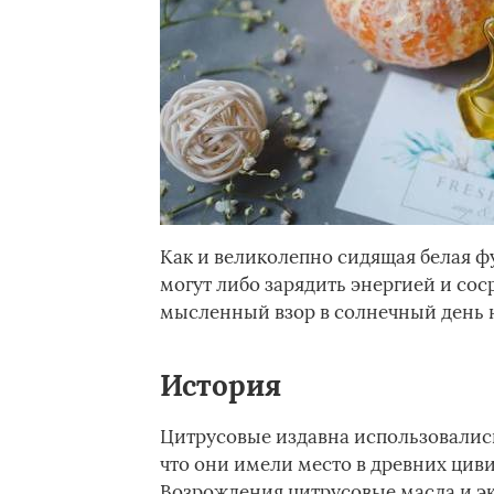
Как и великолепно сидящая белая фу
могут либо зарядить энергией и сос
мысленный взор в солнечный день н
История
Цитрусовые издавна использовалис
что они имели место в древних циви
Возрождения цитрусовые масла и эк