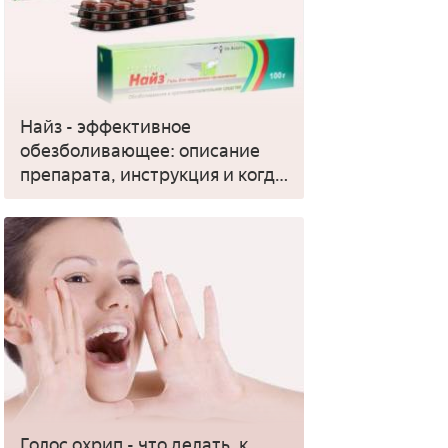
Найз - эффективное
обезболивающее: описание
препарата, инструкция и когда
применять
Голос охрип - что делать, к