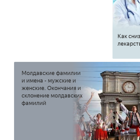
Как сни
лекарст
Молдавские фамилии
и имена - мужские и
женские. Окончания и
склонение молдавских
фамилий