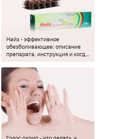
Найз - эффективное
обезболивающее: описание
препарата, инструкция и когда
применять
Голос охрип - что делать, к