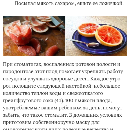
Посыпая мякоть сахаром, ешьте ее ложечкой.
При стоматитах, воспалениях ротовой полости и
пародонтозе этот плод помогает укреплять работу
сосудов и улучшать здоровье десен. Каждое утро
рот полощите следующей настойкой: небольшое
количество теплой воды и свежеотжатого
грейпфрутового сока (4:1). 100 г мякоти плода,
употребляемые вашим ребенком за день, помогут
забыть, что такое стоматит. В домашних условиях
приготовим собственноручно маску для
омоложения кожи лица: полезные вещества и