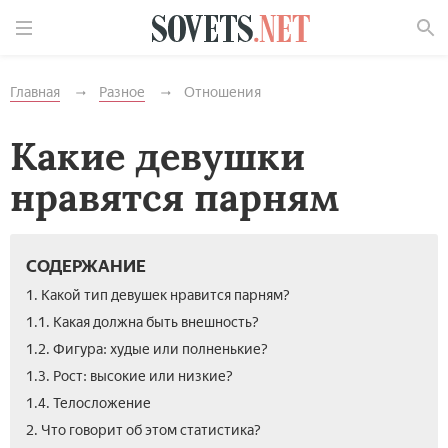
Найти
Главная
Разное
Отношения
Какие девушки
нравятся парням
СОДЕРЖАНИЕ
1. Какой тип девушек нравится парням?
1.1. Какая должна быть внешность?
1.2. Фигура: худые или полненькие?
1.3. Рост: высокие или низкие?
1.4. Телосложение
2. Что говорит об этом статистика?