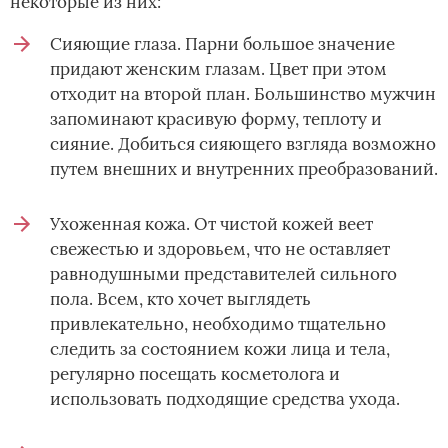
некоторые из них:
Сияющие глаза. Парни большое значение
придают женским глазам. Цвет при этом
отходит на второй план. Большинство мужчин
запоминают красивую форму, теплоту и
сияние. Добиться сияющего взгляда возможно
путем внешних и внутренних преобразований.
Ухоженная кожа. От чистой кожей веет
свежестью и здоровьем, что не оставляет
равнодушными представителей сильного
пола. Всем, кто хочет выглядеть
привлекательно, необходимо тщательно
следить за состоянием кожи лица и тела,
регулярно посещать косметолога и
использовать подходящие средства ухода.