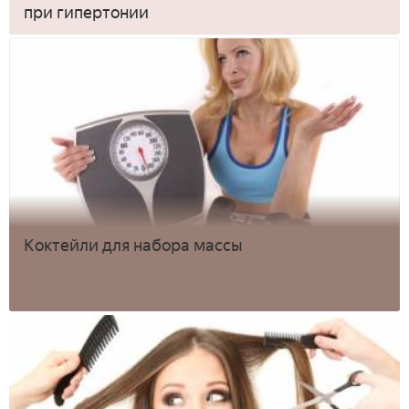
при гипертонии
Коктейли для набора массы