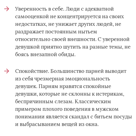
Уверенность в себе. Люди с адекватной
самооценкой не концентрируется на своих
недостатках, не унижает других людей, не
раздражает постоянным нытьем
относительно своей внешности. С уверенной
девушкой приятно шутить на разные темы, не
боясь внезапной обиды.
Спокойствие. Большинство парней выводит
из себя чрезмерная эмоциональность
девушек. Парням нравятся спокойные
девушки, которые не склонны к истерикам,
беспричинным слезам. Классическим
примером плохого поведения в мужском
понимании является скандал с битьем посуды
и выбрасыванием вещей из окна.