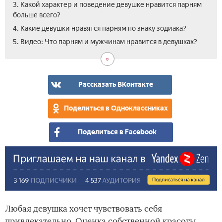
3. Какой характер и поведение девушке нравится парням
больше всего?
4. Какие девушки нравятся парням по знаку зодиака?
5. Видео: Что парням и мужчинам нравится в девушках?
Рассказать ВКонтакте
Поделиться в Одноклассниках
Поделиться в Facebook
Любая девушка хочет чувствовать себя
привлекательно. Оценка собственной красоты