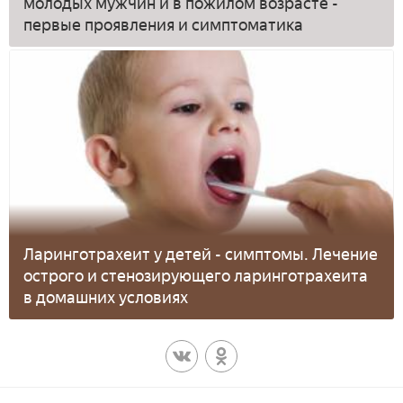
молодых мужчин и в пожилом возрасте -
первые проявления и симптоматика
Ларинготрахеит у детей - симптомы. Лечение
острого и стенозирующего ларинготрахеита
в домашних условиях