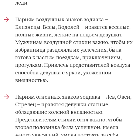
леди.
Парням воздушных знаков зодиака –
Близнецы, Весы, Водолей – нравятся веселые,
полные жизни, легкие на подъем девушки.
Мужчинам воздушной стихии важно, чтобы их
избранница разделяла их увлечения, была
готова к частым поездкам, приключениям,
прогулкам. Привлечь представителей воздуха
способна девушка с яркой, ухоженной
внешностью.
Парням огненных знаков зодиака – Лев, Овен,
Стрелец – нравятся девушки статные,
обладающие холеной внешностью.
Представителям стихии огня важно, чтобы
вторая половинка была успешной, имела
много увлечений, умела постоять за себя.