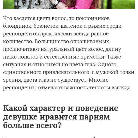
Что касается цвета волос, то поклонников
блондинок, брюнеток, шатенок и рыжих среди
респондентов практически всегда равное
количество. Большинство опрашиваемых
предпочитают натуральный цвет волос, длину
ниже лопаток и естественные прически. Та же
ситуация и относительно цвета глаз. Одного,
единственного привлекательного, с мужской точки
зрения, цвета глаз не существует. Многие
респонденты отмечают важность теплоты взгляда.
Какой характер и поведение
девушке нравится парням
больше всего?