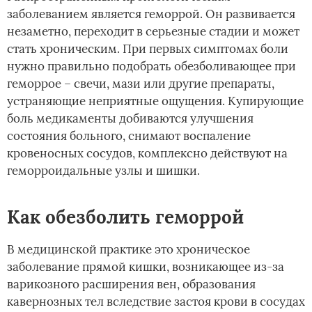
заболеванием является геморрой. Он развивается
незаметно, переходит в серьезные стадии и может
стать хроническим. При первых симптомах боли
нужно правильно подобрать обезболивающее при
геморрое – свечи, мази или другие препараты,
устраняющие неприятные ощущения. Купирующие
боль медикаменты добиваются улучшения
состояния больного, снимают воспаление
кровеносных сосудов, комплексно действуют на
геморроидальные узлы и шишки.
Как обезболить геморрой
В медицинской практике это хроническое
заболевание прямой кишки, возникающее из-за
варикозного расширения вен, образования
кавернозных тел вследствие застоя крови в сосудах