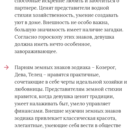
способные искренне любить и заботиться о
партнере. Ценят представители водной
стихии хозяйственность, умение создавать
уют в доме. Внешность не особо важна,
большую значимость имеет наличие загадки.
Согласно гороскопу этих знаков, девушка
должна иметь нечто особенное,
завораживающее.
Парням земных знаков зодиака – Козерог,
Дева, Телец – нравятся практичные,
сочетающие в себе черты идеальной хозяйки и
любовницы. Представителям земной стихии
нравится, когда девушка ценит традиции,
умеет налаживать быт, умело управляет
финансами. Внешне мужчин земных знаков
зодиака привлекает классическая красота,
элегантные, умеющие себя вести в обществе