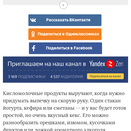
при
кек
ма
из
с
сме
Рассказать ВКонтакте
из
Поделиться в Одноклассниках
Поделиться в Facebook
Кисломолочные продукты выручают, когда нужно
придумать выпечку на скорую руку. Один стакан
йогурта, кефира или сметаны -- и у вас будет готов
простой, но очень вкусный кекс. Его можно
разнообразить орешками, изюмом, кусочками
фруктов или ложкой ароматного алкоголя.