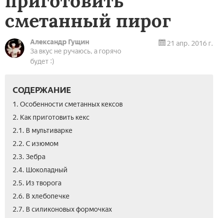
приготовить
сметанный пирог
Александр Гущин
21 апр. 2016 г.
За вкус не ручаюсь, а горячо
будет :)
СОДЕРЖАНИЕ
1. Особенности сметанных кексов
2. Как приготовить кекс
2.1. В мультиварке
2.2. С изюмом
2.3. Зебра
2.4. Шоколадный
2.5. Из творога­
2.6. В хлебопечке
3.
3.1.
3.2.
3.3.
2.7. В силиконовых формочках
Вид
Апе
Как
Ко