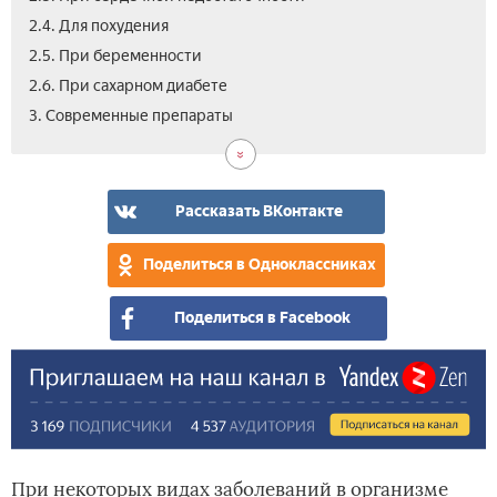
2.4. Для похудения
2.5. При беременности
2.6. При сахарном диабете
3.1.
3.2.
3.3.
3.4.
4.
3. Современные препараты
Лек
Сил
Лег
Без
Отз
сре
диу
кал
сре
об
рас
для
эфф
про
дет
и
Рассказать ВКонтакте
вре
моч
Поделиться в Одноклассниках
пре
Поделиться в Facebook
При некоторых видах заболеваний в организме