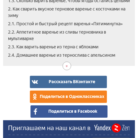
1.3. Сколько варить варенье, чтобы ягоды остались целыми
2. Как сварить вкусное терновое варенье с косточками на
зиму
2.1. Простой и быстрый рецепт варенья «Пятиминутка»
2.2. Аппетитное варенье из сливы терновника в
мультиварке
2.3. Как варить варенье из терна с яблоками
2.5.
2.6.
2.4. Домашнее варенье из тернослива с апельсином
Как
Вид
при
рец
вар
при
из
тер
Рассказать ВКонтакте
сли
вар
тер
в
Поделиться в Одноклассниках
и
дом
алы
усл
Поделиться в Facebook