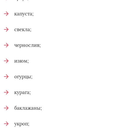
капуста;
свекла;
чернослив;
изюм;
огурцы;
курага;
баклажаны;
укроп;