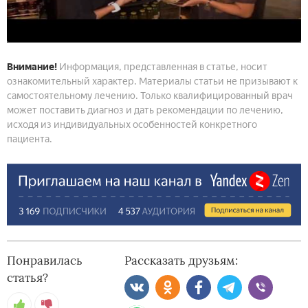
Внимание!
Информация, представленная в статье, носит
ознакомительный характер. Материалы статьи не призывают к
самостоятельному лечению. Только квалифицированный врач
может поставить диагноз и дать рекомендации по лечению,
исходя из индивидуальных особенностей конкретного
пациента.
Понравилась
Рассказать друзьям:
статья?