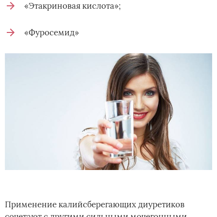
«Этакриновая кислота»;
«Фуросемид»
Применение калийсберегающих диуретиков
сочетают с другими сильными мочегонными