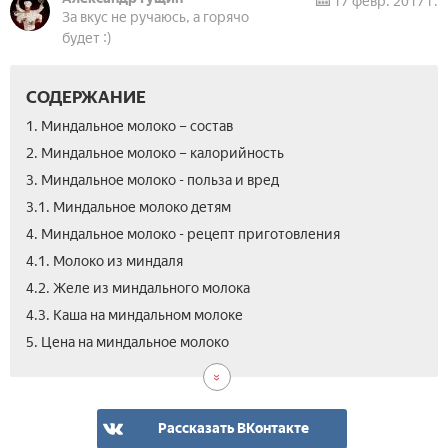
17 февр. 2017 г.
За вкус не ручаюсь, а горячо
будет :)
СОДЕРЖАНИЕ
1. Миндальное молоко – состав
2. Миндальное молоко – калорийность
3. Миндальное молоко - польза и вред
3.1. Миндальное молоко детям
4. Миндальное молоко - рецепт приготовления
4.1. Молоко из миндаля
4.2. Желе из миндального молока
4.3. Каша на миндальном молоке
6.
7.
5. Цена на миндальное молоко
Вид
Отз
Как
при
мин
Рассказать ВКонтакте
мол