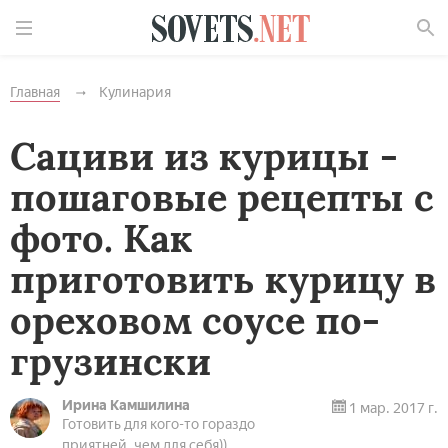
Найти
Главная
Кулинария
Сациви из курицы -
пошаговые рецепты с
фото. Как
приготовить курицу в
ореховом соусе по-
грузински
Ирина Камшилина
1 мар. 2017 г.
Готовить для кого-то гораздо
приятней, чем для себя))